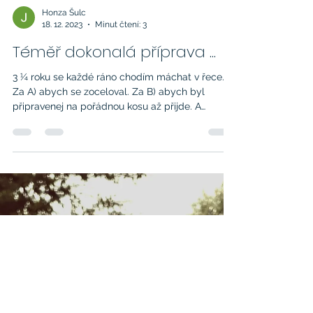
Honza Šulc
18. 12. 2023
Minut čtení: 3
Téměř dokonalá příprava ...
3 ¼ roku se každé ráno chodím máchat v řece.
Za A) abych se zoceloval. Za B) abych byl
připravenej na pořádnou kosu až přijde. A
dneska...